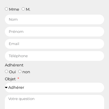
Mme
M.
Adhérent
Oui
non
Objet