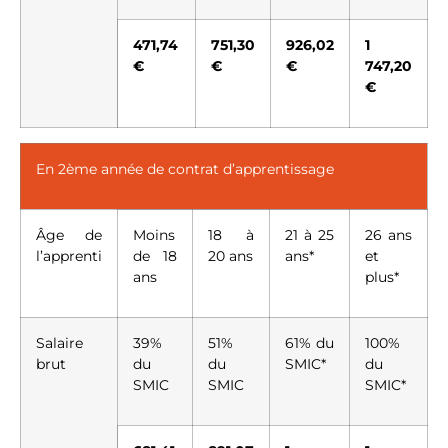
471,74
751,30
926,02
1
€
€
€
747,20
€
En 2ème année de contrat d’apprentissage
Âge de
Moins
18 à
21 à 25
26 ans
l’apprenti
de 18
20 ans
ans*
et
ans
plus*
Salaire
39%
51%
61% du
100%
brut
du
du
SMIC*
du
SMIC
SMIC
SMIC*