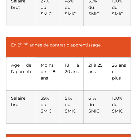
Salaire
27%
43%
53%
100%
brut
du
du
du
du
SMIC
SMIC
SMIC
SMIC
ème
En 2
année de contrat d’apprentissage
Âge de
Moins
18 à
21 à 25
26 ans
l’apprenti
de 18
20 ans
ans
et
ans
plus
Salaire
39%
51%
61%
100%
brut
du
du
du
du
SMIC
SMIC
SMIC
SMIC