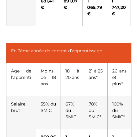
681,41
891,07
1
1
€
€
065,79
747,20
€
€
En 3ème année de contrat d’apprentissage
Âge de
Moins
18 à
21 à 25
26 ans
l’apprenti
de 18
20 ans
ans*
et
ans
plus*
Salaire
55% du
67%
78%
100%
brut
SMIC
du
du
du
SMIC
SMIC*
SMIC*
960,96
1
1
1