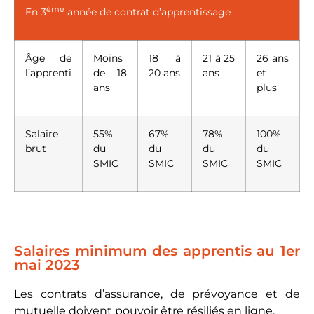
ème
En 3
année de contrat d’apprentissage
Âge de
Moins
18 à
21 à 25
26 ans
l’apprenti
de 18
20 ans
ans
et
ans
plus
Salaire
55%
67%
78%
100%
brut
du
du
du
du
SMIC
SMIC
SMIC
SMIC
Salaires minimum des apprentis au 1er
mai 2023
Les contrats d’assurance, de prévoyance et de
mutuelle doivent pouvoir être résiliés en ligne.