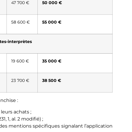
47 700 €
50 000 €
58 600 €
55 000 €
stes-interprètes
19 600 €
35 000 €
23 700 €
38 500 €
nchise :
leurs achats ;
, 1, al. 2 modifié) ;
 des mentions spécifiques signalant l’application