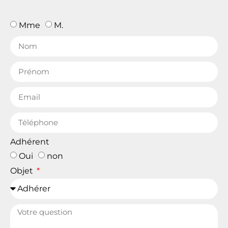
Mme
M.
Adhérent
Oui
non
Objet